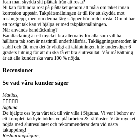
Kan man skydda sitt plåttak från att rosta?
Ni kan förhindra rost på plåttaket genom att måla om taket innan
korrosion uppstår. Takplåtsmålningen är till för att skydda mot
rostangrepp, men om denna färg släpper börjar det rosta. Om ni har
ett rostigt tak kan vi hjälpa er med takplåtsmålningen.
När används bandtäckning?
Bandtäckning är ett mycket bra alternativ för alla som vill ha
hållbara tak som är nästintill underhållsfria. Takläggningsmetoden är
stabil och tät, men det är viktigt att taklutningen inte understiger 6
graders lutning för att du ska få ett bra slutresultat. Vår målsättning
är att alla kunder ska vara 100 % nöjda.
Recensioner
Se vad våra kunder säger
Mattias,





Sigtuna
De hjälpte oss byta vårt tak till vår villa i Sigtuna. Vi var i behov av
ett komplett takbyte inklusive plåtarbeten & träfönster. Vi är mycket
nöjda med slutresultatet och rekommenderar dem vid nästa
takuppdrag!
Restaurangsägare,