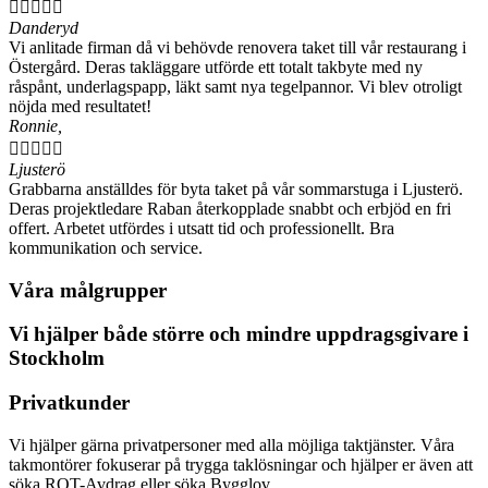





Danderyd
Vi anlitade firman då vi behövde renovera taket till vår restaurang i
Östergård. Deras takläggare utförde ett totalt takbyte med ny
råspånt, underlagspapp, läkt samt nya tegelpannor. Vi blev otroligt
nöjda med resultatet!
Ronnie,





Ljusterö
Grabbarna anställdes för byta taket på vår sommarstuga i Ljusterö.
Deras projektledare Raban återkopplade snabbt och erbjöd en fri
offert. Arbetet utfördes i utsatt tid och professionellt. Bra
kommunikation och service.
Våra målgrupper
Vi hjälper både större och mindre uppdragsgivare i
Stockholm
Privatkunder
Vi hjälper gärna privatpersoner med alla möjliga taktjänster. Våra
takmontörer fokuserar på trygga taklösningar och hjälper er även att
söka ROT-Avdrag eller söka Bygglov.