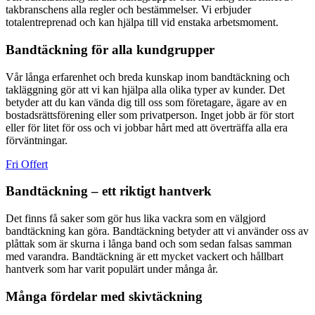
takbranschens alla regler och bestämmelser. Vi erbjuder
totalentreprenad och kan hjälpa till vid enstaka arbetsmoment.
Bandtäckning för alla kundgrupper
Vår långa erfarenhet och breda kunskap inom bandtäckning och
takläggning gör att vi kan hjälpa alla olika typer av kunder. Det
betyder att du kan vända dig till oss som företagare, ägare av en
bostadsrättsförening eller som privatperson. Inget jobb är för stort
eller för litet för oss och vi jobbar hårt med att överträffa alla era
förväntningar.
Fri Offert
Bandtäckning – ett riktigt hantverk
Det finns få saker som gör hus lika vackra som en välgjord
bandtäckning kan göra. Bandtäckning betyder att vi använder oss av
plåttak som är skurna i långa band och som sedan falsas samman
med varandra. Bandtäckning är ett mycket vackert och hållbart
hantverk som har varit populärt under många år.
Många fördelar med skivtäckning