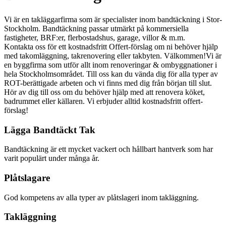
Vi är en takläggarfirma som är specialister inom bandtäckning i Stor-
Stockholm. Bandtäckning passar utmärkt på kommersiella
fastigheter, BRF:er, flerbostadshus, garage, villor & m.m.
Kontakta oss för ett kostnadsfritt Offert-förslag om ni behöver hjälp
med takomläggning, takrenovering eller takbyten. Välkommen!Vi är
en byggfirma som utför allt inom renoveringar & ombyggnationer i
hela Stockholmsområdet. Till oss kan du vända dig för alla typer av
ROT-berättigade arbeten och vi finns med dig från början till slut.
Hör av dig till oss om du behöver hjälp med att renovera köket,
badrummet eller källaren. Vi erbjuder alltid kostnadsfritt offert-
förslag!
Lägga Bandtäckt Tak
Bandtäckning är ett mycket vackert och hållbart hantverk som har
varit populärt under många år.
Plåtslagare
God kompetens av alla typer av plåtslageri inom takläggning.
Takläggning