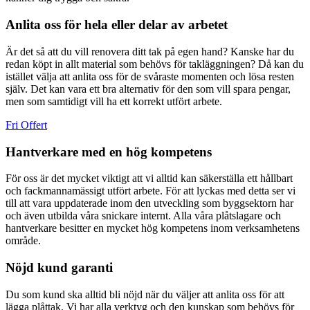
Anlita oss för hela eller delar av arbetet
Är det så att du vill renovera ditt tak på egen hand? Kanske har du
redan köpt in allt material som behövs för takläggningen? Då kan du
istället välja att anlita oss för de svåraste momenten och lösa resten
själv. Det kan vara ett bra alternativ för den som vill spara pengar,
men som samtidigt vill ha ett korrekt utfört arbete.
Fri Offert
Hantverkare med en hög kompetens
För oss är det mycket viktigt att vi alltid kan säkerställa ett hållbart
och fackmannamässigt utfört arbete. För att lyckas med detta ser vi
till att vara uppdaterade inom den utveckling som byggsektorn har
och även utbilda våra snickare internt. Alla våra plåtslagare och
hantverkare besitter en mycket hög kompetens inom verksamhetens
område.
Nöjd kund garanti
Du som kund ska alltid bli nöjd när du väljer att anlita oss för att
lägga plåttak. Vi har alla verktyg och den kunskap som behövs för