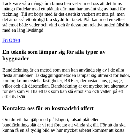
Tack vare våra många år i branschen vet vi med oss att det finns
många fördelar med ett plåttak där man har använt sig av band för
täckning. Till att börja med är det estetiskt vackert att titta på, men
det är också ett otroligt bra skydd för taket. Plåt kan med enkelhet
stå emot både väder och vind och är dessutom relativt underhållsfritt
med en lång livslängd.
Fri Offert
En teknik som lämpar sig för alla typer av
byggnader
Bandtäckning är en metod som man kan använda sig av i de allra
flesta situationer. Takläggningsmetoden lämpar sig utmärkt för lador,
kontor, kommersiella fastigheter, BRF:er, flerbostadshus, garage,
villor och allt däremellan. Bandtäckning är ett mycket bra alternativ
för den som vill ha ett tak som kan stå emot snö och vatten på ett
effektivt sätt.
Kontakta oss för en kostnadsfri offert
Om du vill ha hjälp med plåtslageri, falsad plåt eller
bandtäckningsplåt är vi rätt företag att vända sig till. För att du ska
kunna få en så tydlig bild av hur mycket arbetet kommer att kosta