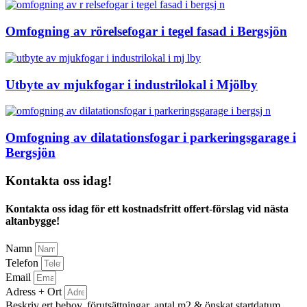
Omfogning av rörelsefogar i tegel fasad i Bergsjön
Utbyte av mjukfogar i industrilokal i Mjölby
Omfogning av dilatationsfogar i parkeringsgarage i
Bergsjön
Kontakta oss idag!
Kontakta oss idag för ett kostnadsfritt offert-förslag vid nästa
altanbygge!
Namn
Telefon
Email
Adress + Ort
Beskriv ert behov, förutsättningar, antal m2 & önskat startdatum