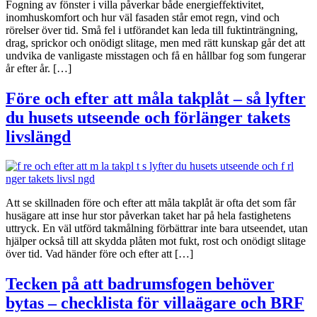
Fogning av fönster i villa påverkar både energieffektivitet,
inomhuskomfort och hur väl fasaden står emot regn, vind och
rörelser över tid. Små fel i utförandet kan leda till fuktinträngning,
drag, sprickor och onödigt slitage, men med rätt kunskap går det att
undvika de vanligaste misstagen och få en hållbar fog som fungerar
år efter år. […]
Före och efter att måla takplåt – så lyfter
du husets utseende och förlänger takets
livslängd
Att se skillnaden före och efter att måla takplåt är ofta det som får
husägare att inse hur stor påverkan taket har på hela fastighetens
uttryck. En väl utförd takmålning förbättrar inte bara utseendet, utan
hjälper också till att skydda plåten mot fukt, rost och onödigt slitage
över tid. Vad händer före och efter att […]
Tecken på att badrumsfogen behöver
bytas – checklista för villaägare och BRF