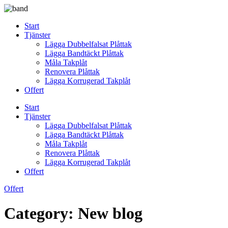
Skip
to
Start
content
Tjänster
Lägga Dubbelfalsat Plåttak
Lägga Bandtäckt Plåttak
Måla Takplåt
Renovera Plåttak
Lägga Korrugerad Takplåt
Offert
Start
Tjänster
Lägga Dubbelfalsat Plåttak
Lägga Bandtäckt Plåttak
Måla Takplåt
Renovera Plåttak
Lägga Korrugerad Takplåt
Offert
Offert
Category:
New blog